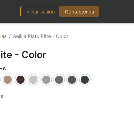
CONTACTO
Iniciar sesión
Contáctenos
llas
Rejilla Plato Elite - Color
lite - Color
CHA
os